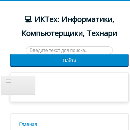
💻 ИКТех: Информатики,
Компьютерщики, Технари
Искать...
Найти
Включить/
выключить
навигацию
Документы
Новости
Главная