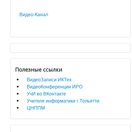
Видео-Канал
Полезные ссылки
ВидеоЗаписи ИКТех
ВидеоКонференции ИРО
УчИ во ВКонтакте
Учителя информатики г.Тольятти
ЦНППМ