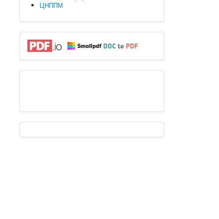
ЦНППМ