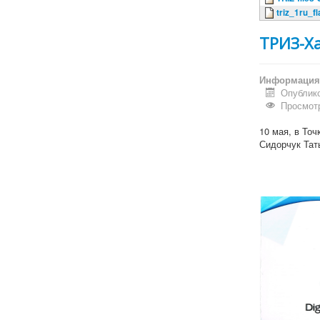
triz_1ru_f
ТРИЗ-Ха
Информация 
Опублико
Просмотр
10 мая, в То
Сидорчук Тат