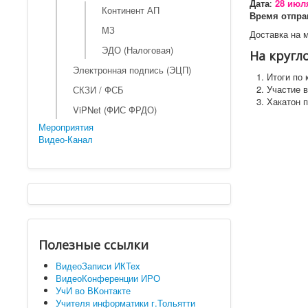
Дата
:
28 июля
Континент АП
Время отпра
МЗ
Доставка на 
ЭДО (Налоговая)
На кругл
Электронная подпись (ЭЦП)
Итоги по 
Участие в
СКЗИ / ФСБ
Хакатон 
ViPNet (ФИС ФРДО)
Мероприятия
Видео-Канал
Полезные ссылки
ВидеоЗаписи ИКТех
ВидеоКонференции ИРО
УчИ во ВКонтакте
Учителя информатики г.Тольятти