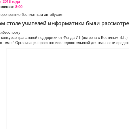
 2018 года
вления
:
8:00
.
мероприятие бесплатным автобусом
ом столе учителей информатики были рассмотр
киберспорту
 конкурсе гранатовой поддержки от Фонда ИТ (встреча с Костиным В.Г.)
по теме:" Организация проектно-исследовательской деятельности средс