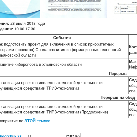
ения:
28 июля 2018 года
дения:
10.00-17.30
События
ак подготовить проект для включения в список приоритетных
Кос
рограмм (проектов) Фонда развития информационных технологий
раз
льяновской области
Мак
азвитие киберспорта в Ульяновской области
Инф
Перерыв
Сид
рганизация проектно-исследовательской деятельности
общ
бучающихся средствами ТРИЗ-технологии
спец
Перерыв на обед
Сид
рганизация проектно-исследовательской деятельности
общ
бучающихся средствами ТИРЗ-технологии (Продолжение)
спец
роприятие по
ЭТОЙ
ссылке
.
-Sidorchuk.7z
[ ]
2107 Кб