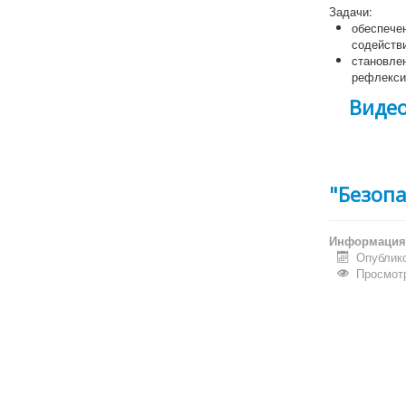
Задачи:
обеспечен
содейств
становлен
рефлекси
Виде
"Безопа
Информация 
Опублико
Просмотр