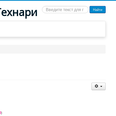
Технари
Искать...
Найти
0
)