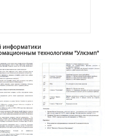
й информатики
рмационным технологиям "Улкэмп"