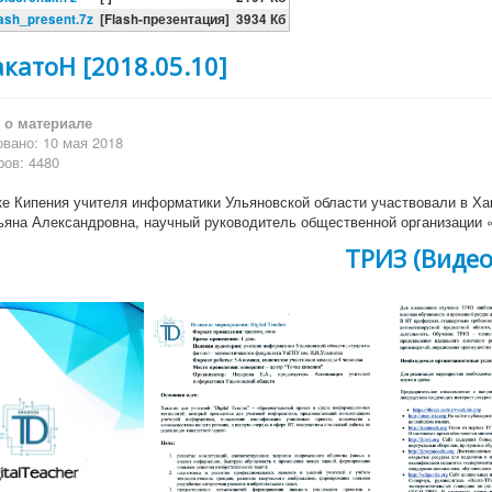
lash_present.7z
[Flash-презентация]
3934 Кб
катоН [2018.05.10]
о материале
вано: 10 мая 2018
ов: 4480
чке Кипения учителя информатики Ульяновской области участвовали в Х
ьяна Александровна, научный руководитель общественной организации «
ТРИЗ (Видео