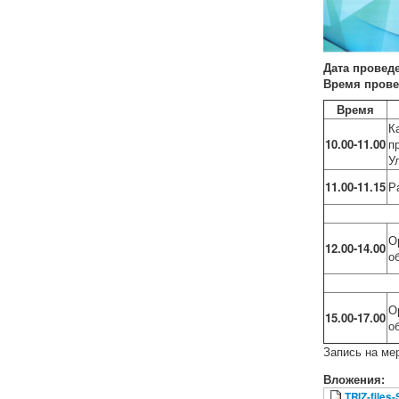
Дата провед
Время прове
Время
К
10.00-11.00
п
У
11.00-11.15
Р
О
12.00-14.00
о
О
15.00-17.00
о
Запись на ме
Вложения:
TRIZ-files