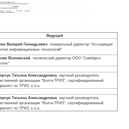
Ведущий
тин Валерий Геннадьевич
, генеральный директор "Ассоциация
вития информационных технологий"
сим Ясиневский
, технический директор ООО "Симбирск-
отех"
орчук Татьяна Александровна
, научный руководитель
ественной организации "Волга-ТРИЗ", сертифицированный
иалист по ТРИЗ, к.п.н.
орчук Татьяна Александровна
, научный руководитель
ественной организации "Волга-ТРИЗ", сертифицированный
иалист по ТРИЗ, к.п.н.