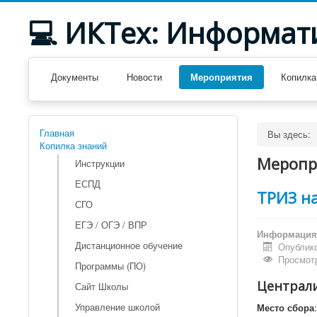
💻 ИКТех: Информат
Документы
Новости
Мероприятия
Копилка
Главная
Вы здесь:
Копилка знаний
Меропр
Инструкции
ЕСПД
ТРИЗ на
СГО
ЕГЭ / ОГЭ / ВПР
Информация 
Дистанционное обучение
Опублико
Просмотр
Программы (ПО)
Централи
Сайт Школы
Управление школой
Место сбора