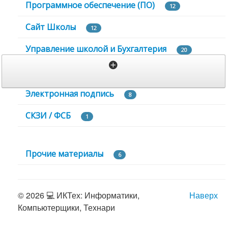
Программное обеспечение (ПО)
12
Сайт Школы
12
Управление школой и Бухгалтерия
20
К
о
Электронная подпись
н
8
т
СКЗИ / ФСБ
и
1
н
е
н
Прочие материалы
6
т
А
П
© 2026 💻 ИКТех: Информатики,
Наверх
2
Компьютерщики, Технари
М
З