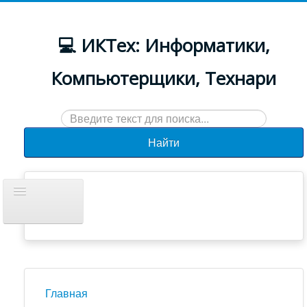
💻 ИКТех: Информатики,
Компьютерщики, Технари
Искать...
Найти
Включить/
выключить
навигацию
Документы
Новости
Главная