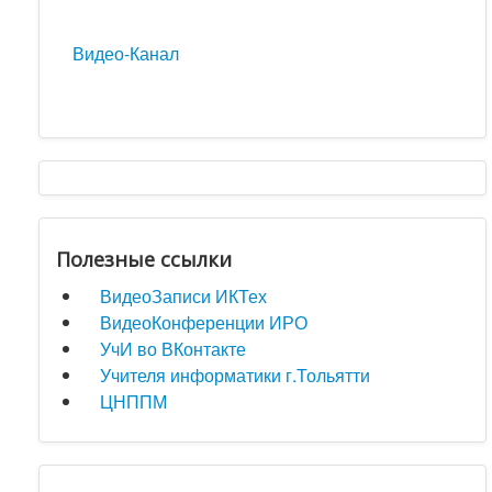
Видео-Канал
Полезные ссылки
ВидеоЗаписи ИКТех
ВидеоКонференции ИРО
УчИ во ВКонтакте
Учителя информатики г.Тольятти
ЦНППМ