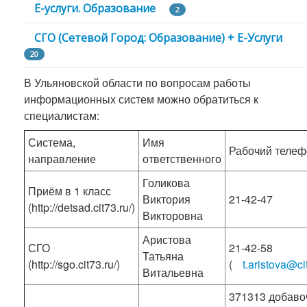
Е-услуги. Образование
2
СГО (Сетевой Город: Образование) + E-Услуги
20
В Ульяновской области по вопросам работы
информационных систем можно обратиться к
специалистам:
Система,
Имя
Рабочий телеф
направление
ответственного
Голикова
Приём в 1 класс
Виктория
21-42-47
(http://detsad.cit73.ru/)
Викторовна
Аристова
СГО
21-42-58
Татьяна
(http://sgo.cit73.ru/)
(
t.aristova@ci
Витальевна
371313 добав