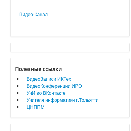
Видео-Канал
Полезные ссылки
ВидеоЗаписи ИКТех
ВидеоКонференции ИРО
УчИ во ВКонтакте
Учителя информатики г.Тольятти
ЦНППМ