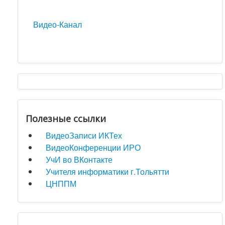
Видео-Канал
Полезные ссылки
ВидеоЗаписи ИКТех
ВидеоКонференции ИРО
УчИ во ВКонтакте
Учителя информатики г.Тольятти
ЦНППМ