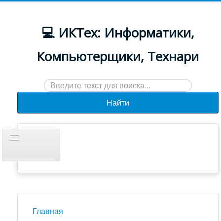
💻 ИКТех: Информатики,
Компьютерщики, Технари
Искать...
Найти
Включить/
выключить
навигацию
Документы
Новости
Главная