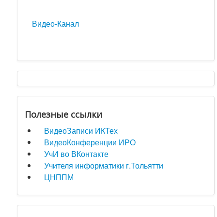
Видео-Канал
Полезные ссылки
ВидеоЗаписи ИКТех
ВидеоКонференции ИРО
УчИ во ВКонтакте
Учителя информатики г.Тольятти
ЦНППМ