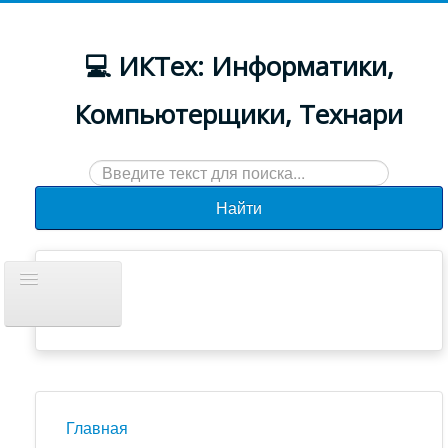
💻 ИКТех: Информатики,
Компьютерщики, Технари
Искать...
Найти
Включить/
выключить
навигацию
Документы
Новости
Главная